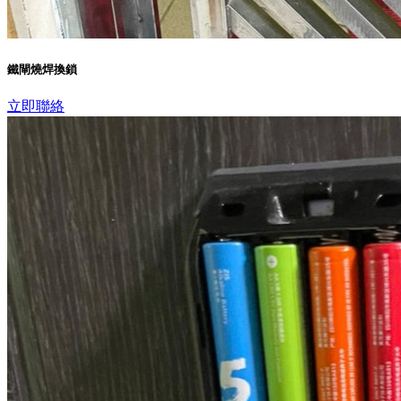
鐵閘燒焊換鎖
立即聯絡