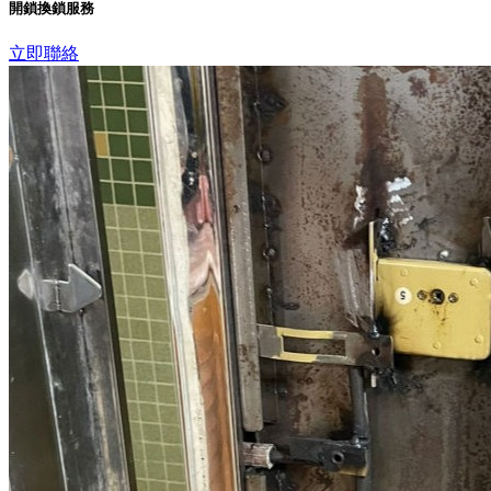
開鎖換鎖服務
立即聯絡