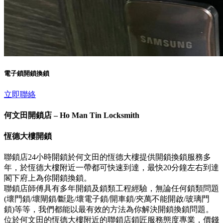
電子鎖開鎖換鎖
立即聯絡
何文田開鎖店 – Ho Man Tin Locksmith
恆德大樓開鎖
聯鎖店24小時開鎖於何文田的恆德大樓提供開鎖換鎖服務多
年，於恆德大樓附近一帶都可快速到達，最快20分鐘左右到達
閣下府上為你開鎖換鎖。
聯鎖店師傅具有多年開鎖及鎖類工程經驗，無論任何鎖類問題
(壞門鎖/壞閘鎖/斷匙/壞電子鎖/開車鎖/夾萬不能開啟/玻璃門
鎖)等等，我們都能以最有效的方法為你解決開鎖換鎖問題。
位於何文田的恆德大樓附近的聯鎖店鎖匠服務態度專業，價錢