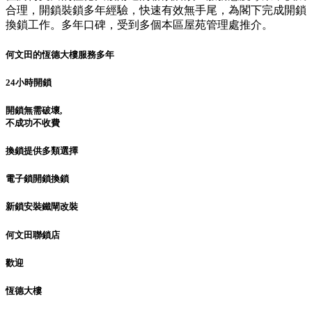
合理，開鎖裝鎖多年經驗，快速有效無手尾，為閣下完成開鎖
換鎖工作。多年口碑，受到多個本區屋苑管理處推介。
何文田的恆德大樓服務多年
24小時開鎖
開鎖無需破壞,
不成功不收費
換鎖提供多類選擇
電子鎖開鎖換鎖
新鎖安裝鐵閘改裝
何文田聯鎖店
歡迎
恆德大樓