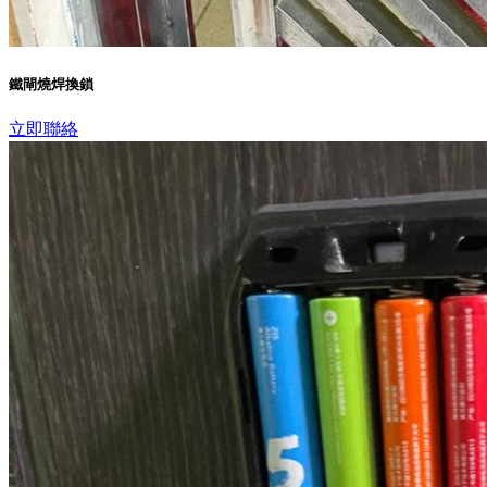
鐵閘燒焊換鎖
立即聯絡