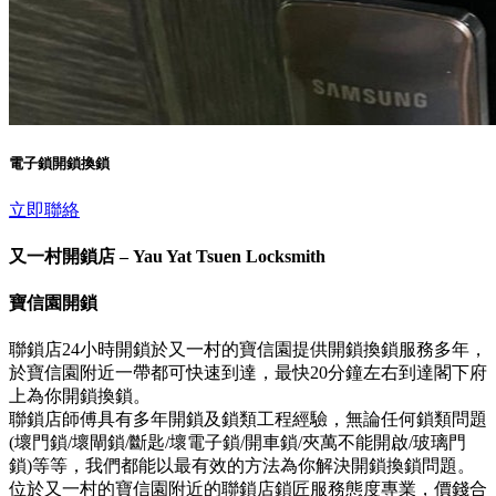
電子鎖開鎖換鎖
立即聯絡
又一村開鎖店 – Yau Yat Tsuen Locksmith
寶信園開鎖
聯鎖店24小時開鎖於又一村的寶信園提供開鎖換鎖服務多年，
於寶信園附近一帶都可快速到達，最快20分鐘左右到達閣下府
上為你開鎖換鎖。
聯鎖店師傅具有多年開鎖及鎖類工程經驗，無論任何鎖類問題
(壞門鎖/壞閘鎖/斷匙/壞電子鎖/開車鎖/夾萬不能開啟/玻璃門
鎖)等等，我們都能以最有效的方法為你解決開鎖換鎖問題。
位於又一村的寶信園附近的聯鎖店鎖匠服務態度專業，價錢合