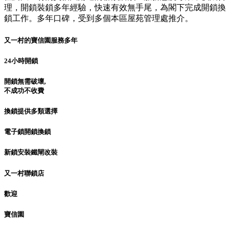
理，開鎖裝鎖多年經驗，快速有效無手尾，為閣下完成開鎖換
鎖工作。多年口碑，受到多個本區屋苑管理處推介。
又一村的寶信園服務多年
24小時開鎖
開鎖無需破壞,
不成功不收費
換鎖提供多類選擇
電子鎖開鎖換鎖
新鎖安裝鐵閘改裝
又一村聯鎖店
歡迎
寶信園