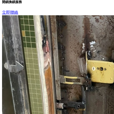
開鎖換鎖服務
立即聯絡