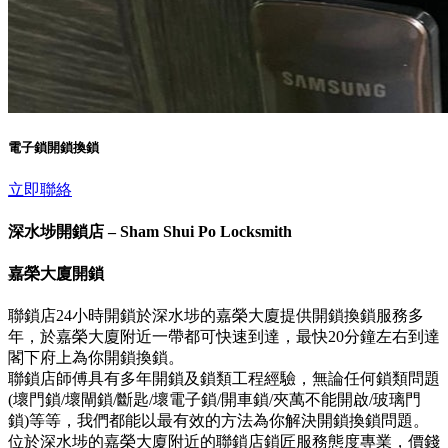
電子鎖開鎖換鎖
立即聯絡
深水埗開鎖店 – Sham Shui Po Locksmith
嘉榮大廈開鎖
聯鎖店24小時開鎖於深水埗的嘉榮大廈提供開鎖換鎖服務多
年，於嘉榮大廈附近一帶都可快速到達，最快20分鐘左右到達
閣下府上為你開鎖換鎖。
聯鎖店師傅具有多年開鎖及鎖類工程經驗，無論任何鎖類問題
(壞門鎖/壞閘鎖/斷匙/壞電子鎖/開車鎖/夾萬不能開啟/玻璃門
鎖)等等，我們都能以最有效的方法為你解決開鎖換鎖問題。
位於深水埗的嘉榮大廈附近的聯鎖店鎖匠服務態度專業，價錢