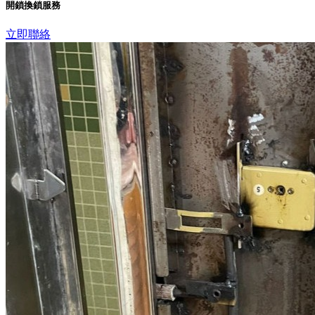
開鎖換鎖服務
立即聯絡