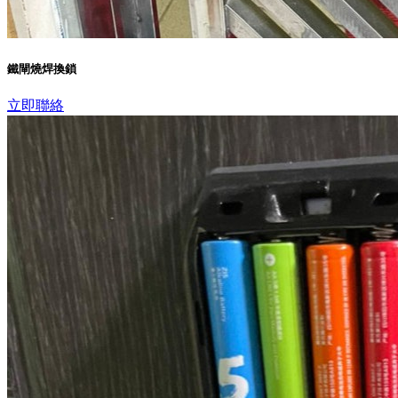
鐵閘燒焊換鎖
立即聯絡