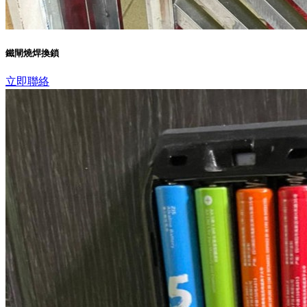
鐵閘燒焊換鎖
立即聯絡