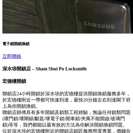
電子鎖開鎖換鎖
立即聯絡
深水埗開鎖店 – Sham Shui Po Locksmith
宏德樓開鎖
聯鎖店24小時開鎖於深水埗的宏德樓提供開鎖換鎖服務多年，
於宏德樓附近一帶都可快速到達，最快20分鐘左右到達閣下府
上為你開鎖換鎖。
聯鎖店師傅具有多年開鎖及鎖類工程經驗，無論任何鎖類問題
(壞門鎖/壞閘鎖/斷匙/壞電子鎖/開車鎖/夾萬不能開啟/玻璃門
鎖)等等，我們都能以最有效的方法為你解決開鎖換鎖問題。
位於深水埗的宏德樓附近的聯鎖店鎖匠服務態度專業，價錢合