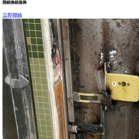
開鎖換鎖服務
立即聯絡