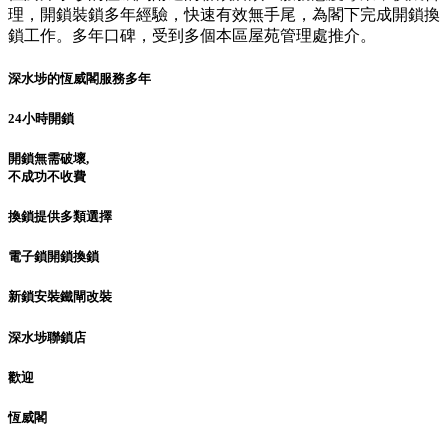
理，開鎖裝鎖多年經驗，快速有效無手尾，為閣下完成開鎖換
鎖工作。多年口碑，受到多個本區屋苑管理處推介。
深水埗的恆威閣服務多年
24小時開鎖
開鎖無需破壞,
不成功不收費
換鎖提供多類選擇
電子鎖開鎖換鎖
新鎖安裝鐵閘改裝
深水埗聯鎖店
歡迎
恆威閣