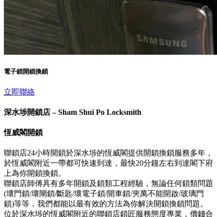
電子鎖開鎖換鎖
立即聯絡
深水埗開鎖店 – Sham Shui Po Locksmith
恆威閣開鎖
聯鎖店24小時開鎖於深水埗的恆威閣提供開鎖換鎖服務多年，
於恆威閣附近一帶都可快速到達，最快20分鐘左右到達閣下府
上為你開鎖換鎖。
聯鎖店師傅具有多年開鎖及鎖類工程經驗，無論任何鎖類問題
(壞門鎖/壞閘鎖/斷匙/壞電子鎖/開車鎖/夾萬不能開啟/玻璃門
鎖)等等，我們都能以最有效的方法為你解決開鎖換鎖問題。
位於深水埗的恆威閣附近的聯鎖店鎖匠服務態度專業，價錢合