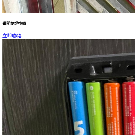
鐵閘燒焊換鎖
立即聯絡