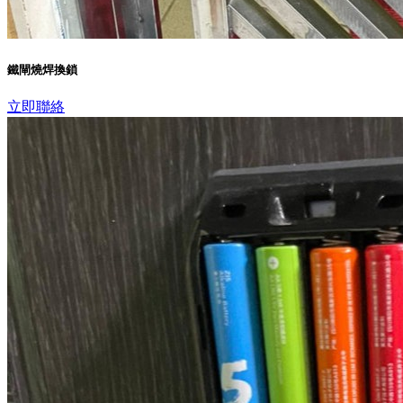
鐵閘燒焊換鎖
立即聯絡