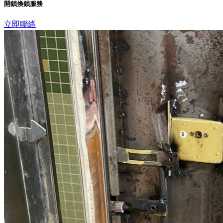
開鎖換鎖服務
立即聯絡