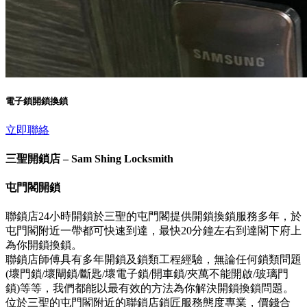
電子鎖開鎖換鎖
立即聯絡
三聖開鎖店 – Sam Shing Locksmith
屯門閣開鎖
聯鎖店24小時開鎖於三聖的屯門閣提供開鎖換鎖服務多年，於
屯門閣附近一帶都可快速到達，最快20分鐘左右到達閣下府上
為你開鎖換鎖。
聯鎖店師傅具有多年開鎖及鎖類工程經驗，無論任何鎖類問題
(壞門鎖/壞閘鎖/斷匙/壞電子鎖/開車鎖/夾萬不能開啟/玻璃門
鎖)等等，我們都能以最有效的方法為你解決開鎖換鎖問題。
位於三聖的屯門閣附近的聯鎖店鎖匠服務態度專業，價錢合