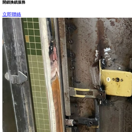
開鎖換鎖服務
立即聯絡