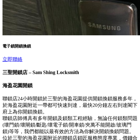
電子鎖開鎖換鎖
立即聯絡
三聖開鎖店 – Sam Shing Locksmith
海盈花園開鎖
聯鎖店24小時開鎖於三聖的海盈花園提供開鎖換鎖服務多年，
於海盈花園附近一帶都可快速到達，最快20分鐘左右到達閣下
府上為你開鎖換鎖。
聯鎖店師傅具有多年開鎖及鎖類工程經驗，無論任何鎖類問題
(壞門鎖/壞閘鎖/斷匙/壞電子鎖/開車鎖/夾萬不能開啟/玻璃門
鎖)等等，我們都能以最有效的方法為你解決開鎖換鎖問題。
位於三聖的海盈花園附近的聯鎖店鎖匠服務態度專業，價錢合