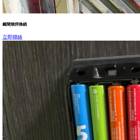
鐵閘燒焊換鎖
立即聯絡