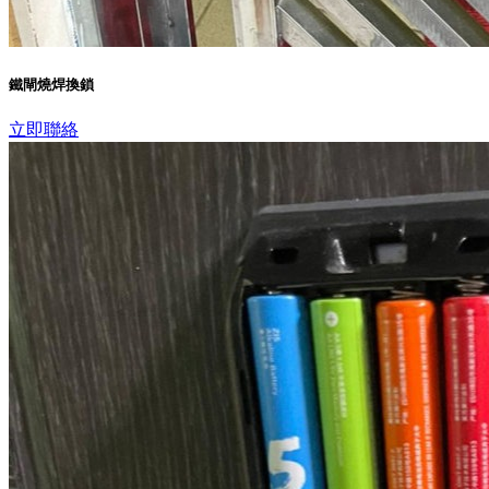
鐵閘燒焊換鎖
立即聯絡