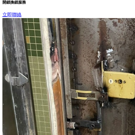
開鎖換鎖服務
立即聯絡