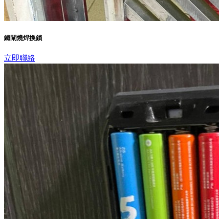
鐵閘燒焊換鎖
立即聯絡