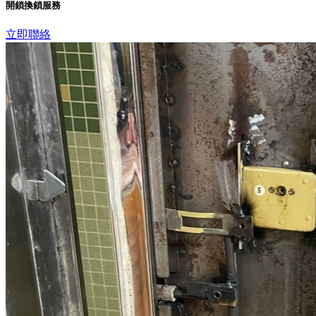
開鎖換鎖服務
立即聯絡