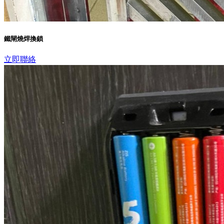
鐵閘燒焊換鎖
立即聯絡