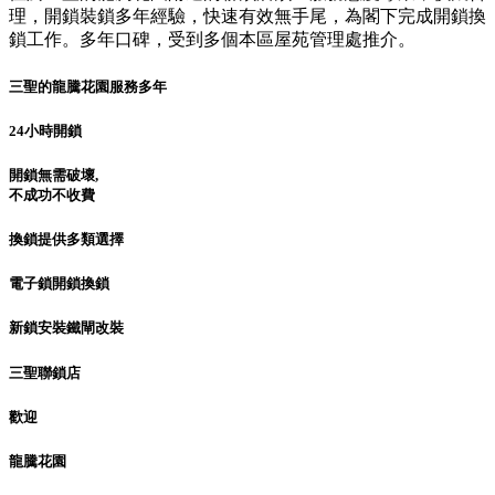
理，開鎖裝鎖多年經驗，快速有效無手尾，為閣下完成開鎖換
鎖工作。多年口碑，受到多個本區屋苑管理處推介。
三聖的龍騰花園服務多年
24小時開鎖
開鎖無需破壞,
不成功不收費
換鎖提供多類選擇
電子鎖開鎖換鎖
新鎖安裝鐵閘改裝
三聖聯鎖店
歡迎
龍騰花園