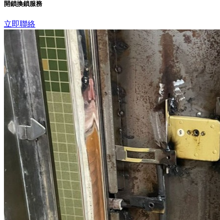
開鎖換鎖服務
立即聯絡