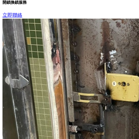
開鎖換鎖服務
立即聯絡