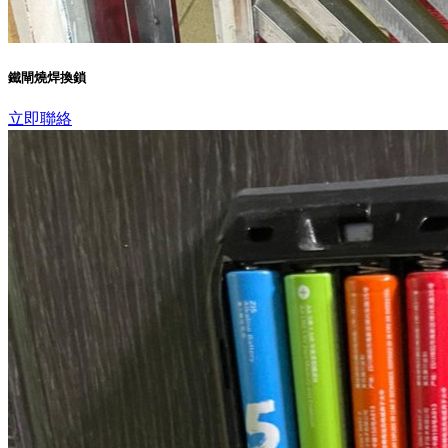
鐵閘燒焊換鎖
立即聯絡