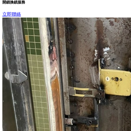
開鎖換鎖服務
立即聯絡