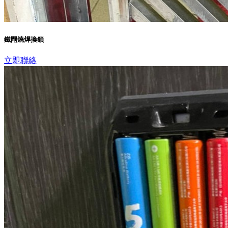
鐵閘燒焊換鎖
立即聯絡