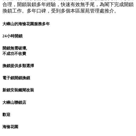
合理，開鎖裝鎖多年經驗，快速有效無手尾，為閣下完成開鎖
換鎖工作。多年口碑，受到多個本區屋苑管理處推介。
大嶼山的海愉花園服務多年
24小時開鎖
開鎖無需破壞,
不成功不收費
換鎖提供多類選擇
電子鎖開鎖換鎖
新鎖安裝鐵閘改裝
大嶼山聯鎖店
歡迎
海愉花園