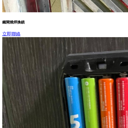
鐵閘燒焊換鎖
立即聯絡