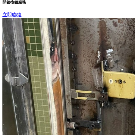
開鎖換鎖服務
立即聯絡