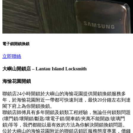
電子鎖開鎖換鎖
立即聯絡
大嶼山開鎖店 – Lantau Island Locksmith
海愉花園開鎖
聯鎖店24小時開鎖於大嶼山的海愉花園提供開鎖換鎖服務多
年，於海愉花園附近一帶都可快速到達，最快20分鐘左右到達
閣下府上為你開鎖換鎖。
聯鎖店師傅具有多年開鎖及鎖類工程經驗，無論任何鎖類問題
(壞門鎖/壞閘鎖/斷匙/壞電子鎖/開車鎖/夾萬不能開啟/玻璃門
鎖)等等，我們都能以最有效的方法為你解決開鎖換鎖問題。
位於大嶼山的海愉花園附近的聯鎖店鎖匠服務態度專業，價錢