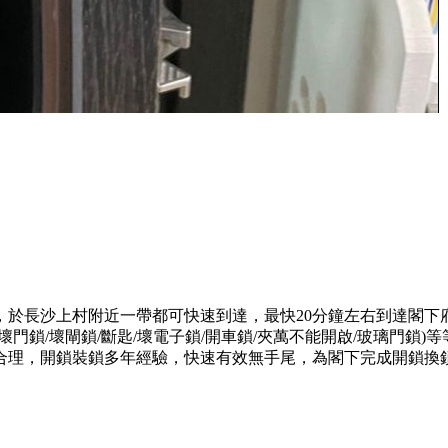
，於長沙上村附近一帶都可快速到達，最快20分鐘左右到達閣下
門鎖/壞閘鎖/斷匙/壞電子鎖/開車鎖/夾萬不能開啟/玻璃門鎖
合理，開鎖裝鎖多年經驗，快速有效無手尾，為閣下完成開鎖換