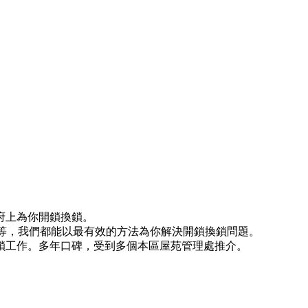
府上為你開鎖換鎖。
)等等，我們都能以最有效的方法為你解決開鎖換鎖問題。
鎖工作。多年口碑，受到多個本區屋苑管理處推介。