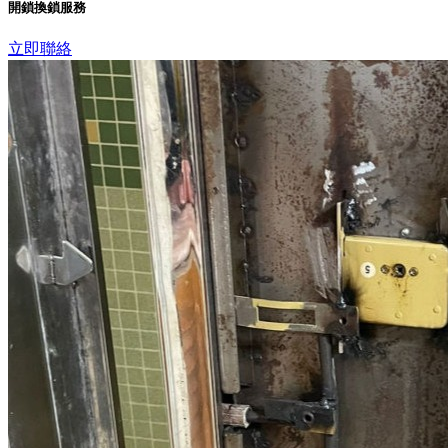
開鎖換鎖服務
立即聯絡