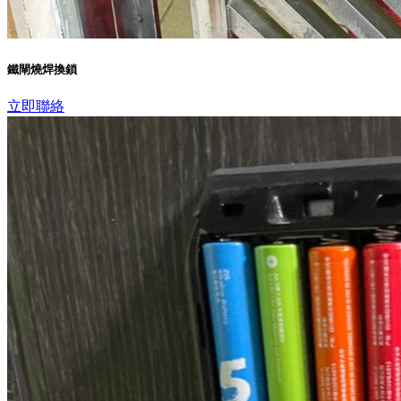
鐵閘燒焊換鎖
立即聯絡