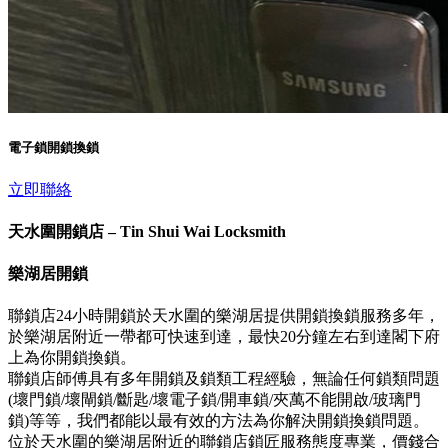
電子鎖開鎖換鎖
立即聯絡
天水圍開鎖店 – Tin Shui Wai Locksmith
樂湖居開鎖
聯鎖店24小時開鎖於天水圍的樂湖居提供開鎖換鎖服務多年，
於樂湖居附近一帶都可快速到達，最快20分鐘左右到達閣下府
上為你開鎖換鎖。
聯鎖店師傅具有多年開鎖及鎖類工程經驗，無論任何鎖類問題
(壞門鎖/壞閘鎖/斷匙/壞電子鎖/開車鎖/夾萬不能開啟/玻璃門
鎖)等等，我們都能以最有效的方法為你解決開鎖換鎖問題。
位於天水圍的樂湖居附近的聯鎖店鎖匠服務態度專業，價錢合