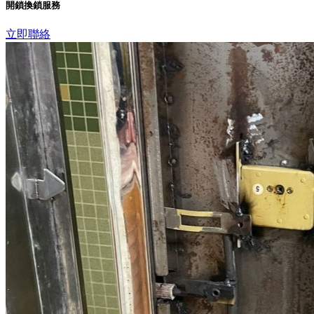
開鎖換鎖服務
立即聯絡