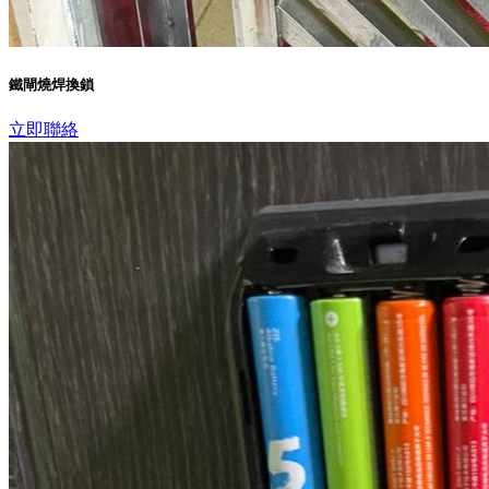
鐵閘燒焊換鎖
立即聯絡