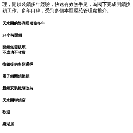
理，開鎖裝鎖多年經驗，快速有效無手尾，為閣下完成開鎖換
鎖工作。多年口碑，受到多個本區屋苑管理處推介。
天水圍的樂湖居服務多年
24小時開鎖
開鎖無需破壞,
不成功不收費
換鎖提供多類選擇
電子鎖開鎖換鎖
新鎖安裝鐵閘改裝
天水圍聯鎖店
歡迎
樂湖居