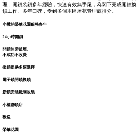
理，開鎖裝鎖多年經驗，快速有效無手尾，為閣下完成開鎖換
鎖工作。多年口碑，受到多個本區屋苑管理處推介。
小欖的榮華花園服務多年
24小時開鎖
開鎖無需破壞,
不成功不收費
換鎖提供多類選擇
電子鎖開鎖換鎖
新鎖安裝鐵閘改裝
小欖聯鎖店
歡迎
榮華花園