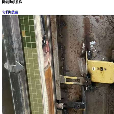
開鎖換鎖服務
立即聯絡