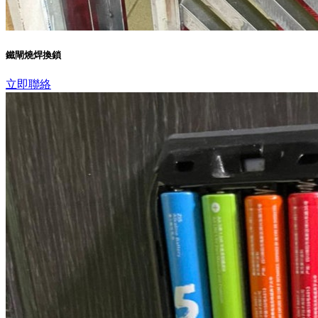
鐵閘燒焊換鎖
立即聯絡