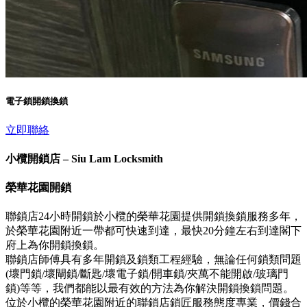
電子鎖開鎖換鎖
立即聯絡
小欖開鎖店 – Siu Lam Locksmith
榮華花園開鎖
聯鎖店24小時開鎖於小欖的榮華花園提供開鎖換鎖服務多年，
於榮華花園附近一帶都可快速到達，最快20分鐘左右到達閣下
府上為你開鎖換鎖。
聯鎖店師傅具有多年開鎖及鎖類工程經驗，無論任何鎖類問題
(壞門鎖/壞閘鎖/斷匙/壞電子鎖/開車鎖/夾萬不能開啟/玻璃門
鎖)等等，我們都能以最有效的方法為你解決開鎖換鎖問題。
位於小欖的榮華花園附近的聯鎖店鎖匠服務態度專業，價錢合