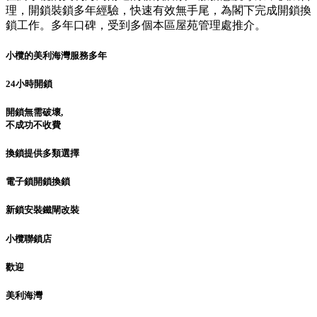
理，開鎖裝鎖多年經驗，快速有效無手尾，為閣下完成開鎖換
鎖工作。多年口碑，受到多個本區屋苑管理處推介。
小欖的美利海灣服務多年
24小時開鎖
開鎖無需破壞,
不成功不收費
換鎖提供多類選擇
電子鎖開鎖換鎖
新鎖安裝鐵閘改裝
小欖聯鎖店
歡迎
美利海灣