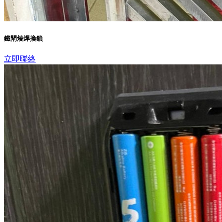
鐵閘燒焊換鎖
立即聯絡