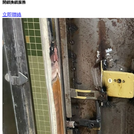
開鎖換鎖服務
立即聯絡