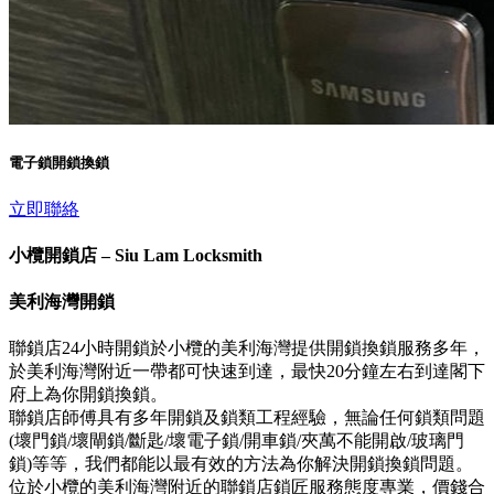
電子鎖開鎖換鎖
立即聯絡
小欖開鎖店 – Siu Lam Locksmith
美利海灣開鎖
聯鎖店24小時開鎖於小欖的美利海灣提供開鎖換鎖服務多年，
於美利海灣附近一帶都可快速到達，最快20分鐘左右到達閣下
府上為你開鎖換鎖。
聯鎖店師傅具有多年開鎖及鎖類工程經驗，無論任何鎖類問題
(壞門鎖/壞閘鎖/斷匙/壞電子鎖/開車鎖/夾萬不能開啟/玻璃門
鎖)等等，我們都能以最有效的方法為你解決開鎖換鎖問題。
位於小欖的美利海灣附近的聯鎖店鎖匠服務態度專業，價錢合