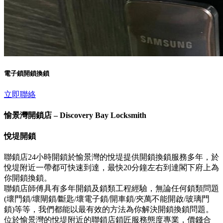
電子鎖開鎖換鎖
立即聯絡
愉景灣開鎖店 – Discovery Bay Locksmith
悅堤開鎖
聯鎖店24小時開鎖於愉景灣的悅堤提供開鎖換鎖服務多年，於
悅堤附近一帶都可快速到達，最快20分鐘左右到達閣下府上為
你開鎖換鎖。
聯鎖店師傅具有多年開鎖及鎖類工程經驗，無論任何鎖類問題
(壞門鎖/壞閘鎖/斷匙/壞電子鎖/開車鎖/夾萬不能開啟/玻璃門
鎖)等等，我們都能以最有效的方法為你解決開鎖換鎖問題。
位於愉景灣的悅堤附近的聯鎖店鎖匠服務態度專業，價錢合