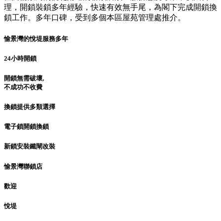
理，開鎖裝鎖多年經驗，快速有效無手尾，為閣下完成開鎖換
鎖工作。多年口碑，受到多個本區屋苑管理處推介。
愉景灣的悅堤服務多年
24小時開鎖
開鎖無需破壞,
不成功不收費
換鎖提供多類選擇
電子鎖開鎖換鎖
新鎖安裝鐵閘改裝
愉景灣聯鎖店
歡迎
悅堤