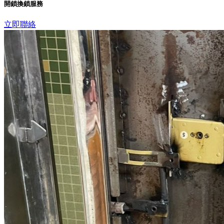
開鎖換鎖服務
立即聯絡