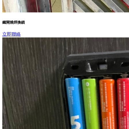
鐵閘燒焊換鎖
立即聯絡