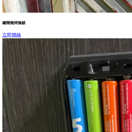
鐵閘燒焊換鎖
立即聯絡