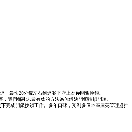
到達，最快20分鐘左右到達閣下府上為你開鎖換鎖。
)等等，我們都能以最有效的方法為你解決開鎖換鎖問題。
閣下完成開鎖換鎖工作。多年口碑，受到多個本區屋苑管理處推