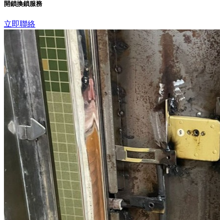
開鎖換鎖服務
立即聯絡