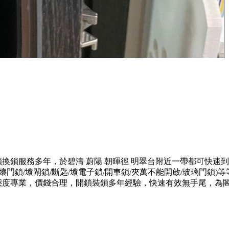
開鎖換鎖服務多年，於碧濤 蔚陽 朝暉徑 明翠台附近一帶都可快速
門鎖/壞閘鎖/斷匙/壞電子鎖/開車鎖/夾萬不能開啟/玻璃門鎖
務態度專業，價錢合理，開鎖裝鎖多年經驗，快速有效無手尾，為