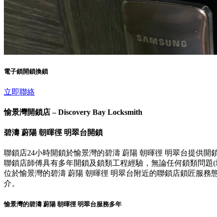
電子鎖開鎖換鎖
立即聯絡
愉景灣開鎖店 – Discovery Bay Locksmith
碧濤 蔚陽 朝暉徑 明翠台開鎖
聯鎖店24小時開鎖於愉景灣的碧濤 蔚陽 朝暉徑 明翠台提供
聯鎖店師傅具有多年開鎖及鎖類工程經驗，無論任何鎖類問題(壞
位於愉景灣的碧濤 蔚陽 朝暉徑 明翠台附近的聯鎖店鎖匠服
介。
愉景灣的碧濤 蔚陽 朝暉徑 明翠台服務多年