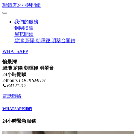
聯鎖店24小時開鎖
我們的服務
鋼閘換鎖
屋苑開鎖
碧濤 蔚陽 朝暉徑 明翠台開鎖
WHATSAPP
愉景灣
碧濤 蔚陽 朝暉徑 明翠台
24小時
開鎖
24hours
LOCKSMITH
📞
64121212
電話聯絡
WHATSAPP我們
24小時緊急服務