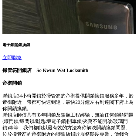
電子鎖開鎖換鎖
立即聯絡
掃管笏開鎖店 – So Kwun Wat Locksmith
帝御開鎖
聯鎖店24小時開鎖於掃管笏的帝御提供開鎖換鎖服務多年，於
帝御附近一帶都可快速到達，最快20分鐘左右到達閣下府上為
你開鎖換鎖。
聯鎖店師傅具有多年開鎖及鎖類工程經驗，無論任何鎖類問題
(壞門鎖/壞閘鎖/斷匙/壞電子鎖/開車鎖/夾萬不能開啟/玻璃門
鎖)等等，我們都能以最有效的方法為你解決開鎖換鎖問題。
位於掃管笏的帝御附近的聯鎖店鎖匠服務態度專業，價錢合