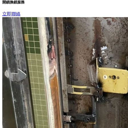
開鎖換鎖服務
立即聯絡