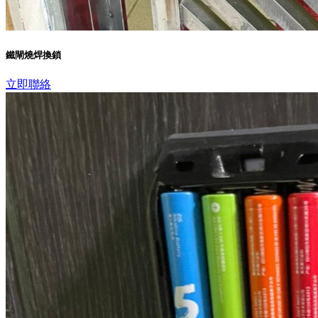
鐵閘燒焊換鎖
立即聯絡