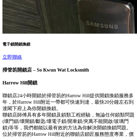
電子鎖開鎖換鎖
立即聯絡
掃管笏開鎖店 – So Kwun Wat Locksmith
Harrow Hill開鎖
聯鎖店24小時開鎖於掃管笏的Harrow Hill提供開鎖換鎖服務多
年，於Harrow Hill附近一帶都可快速到達，最快20分鐘左右到
達閣下府上為你開鎖換鎖。
聯鎖店師傅具有多年開鎖及鎖類工程經驗，無論任何鎖類問題
(壞門鎖/壞閘鎖/斷匙/壞電子鎖/開車鎖/夾萬不能開啟/玻璃門
鎖)等等，我們都能以最有效的方法為你解決開鎖換鎖問題。
位於掃管笏的Harrow Hill附近的聯鎖店鎖匠服務態度專業，價