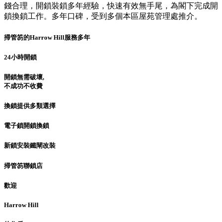
錢合理，開鎖裝鎖多年經驗，快速有效無手尾，為閣下完成開
鎖換鎖工作。多年口碑，受到多個本區屋苑管理處推介。
掃管笏的Harrow Hill服務多年
24小時開鎖
開鎖無需破壞,
不成功不收費
換鎖提供多類選擇
電子鎖開鎖換鎖
新鎖安裝鐵閘改裝
掃管笏聯鎖店
歡迎
Harrow Hill