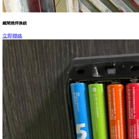
鐵閘燒焊換鎖
立即聯絡