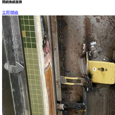
開鎖換鎖服務
立即聯絡