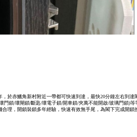
年，於赤鱲角新村附近一帶都可快速到達，最快20分鐘左右到達
門鎖/壞閘鎖/斷匙/壞電子鎖/開車鎖/夾萬不能開啟/玻璃門鎖
錢合理，開鎖裝鎖多年經驗，快速有效無手尾，為閣下完成開鎖