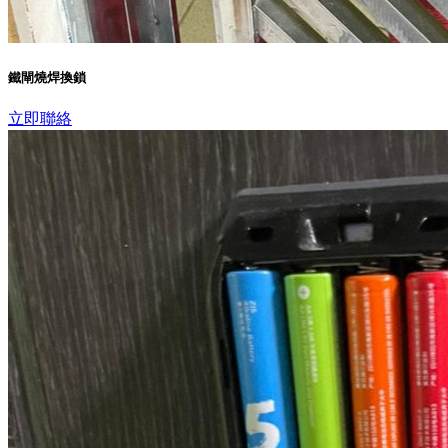
鐵閘燒焊換鎖
立即聯絡