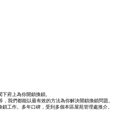
閣下府上為你開鎖換鎖。
)等等，我們都能以最有效的方法為你解決開鎖換鎖問題。
換鎖工作。多年口碑，受到多個本區屋苑管理處推介。