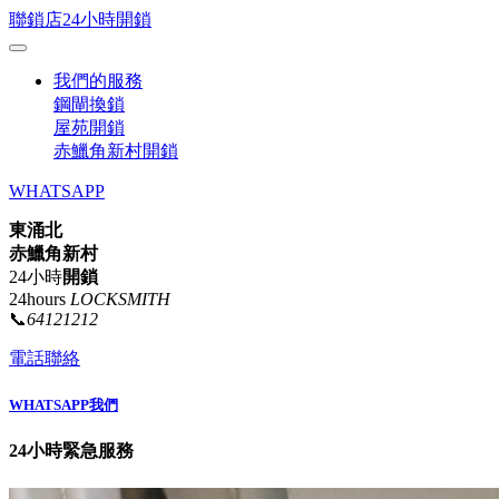
聯鎖店24小時開鎖
我們的服務
鋼閘換鎖
屋苑開鎖
赤鱲角新村開鎖
WHATSAPP
東涌北
赤鱲角新村
24小時
開鎖
24hours
LOCKSMITH
📞
64121212
電話聯絡
WHATSAPP我們
24小時緊急服務