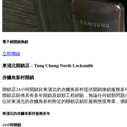
電子鎖開鎖換鎖
立即聯絡
東涌北開鎖店 – Tung Chung North Locksmith
赤鱲角新村開鎖
聯鎖店24小時開鎖於東涌北的赤鱲角新村提供開鎖換鎖服務多
聯鎖店師傅具有多年開鎖及鎖類工程經驗，無論任何鎖類問題(壞
位於東涌北的赤鱲角新村附近的聯鎖店鎖匠服務態度專業，價
東涌北的赤鱲角新村服務多年
24小時開鎖