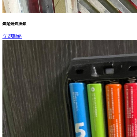
鐵閘燒焊換鎖
立即聯絡