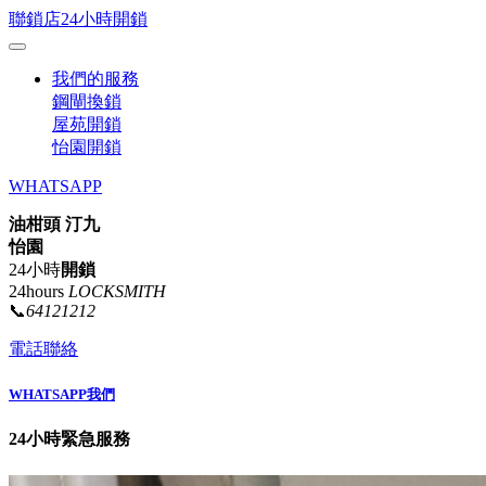
聯鎖店24小時開鎖
我們的服務
鋼閘換鎖
屋苑開鎖
怡園開鎖
WHATSAPP
油柑頭 汀九
怡園
24小時
開鎖
24hours
LOCKSMITH
📞
64121212
電話聯絡
WHATSAPP我們
24小時緊急服務