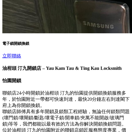
電子鎖開鎖換鎖
立即聯絡
油柑頭 汀九開鎖店 – Yau Kam Tau & Ting Kau Locksmith
怡園開鎖
聯鎖店24小時開鎖於油柑頭 汀九的怡園提供開鎖換鎖服務多
年，於怡園附近一帶都可快速到達，最快20分鐘左右到達閣下
府上為你開鎖換鎖。
聯鎖店師傅具有多年開鎖及鎖類工程經驗，無論任何鎖類問題
(壞門鎖/壞閘鎖/斷匙/壞電子鎖/開車鎖/夾萬不能開啟/玻璃門
鎖)等等，我們都能以最有效的方法為你解決開鎖換鎖問題。
位於油柑頭 汀九的怡園附近的聯鎖店鎖匠服務態度專業，價