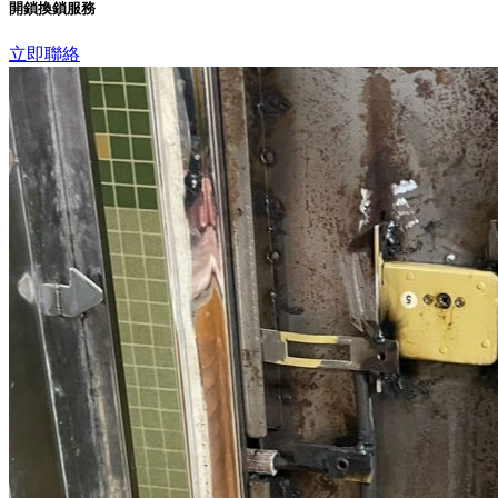
開鎖換鎖服務
立即聯絡