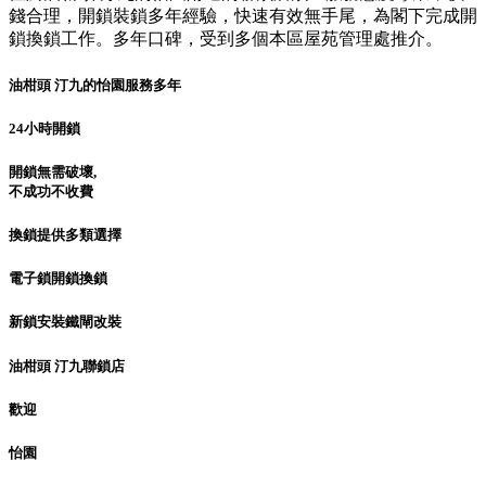
錢合理，開鎖裝鎖多年經驗，快速有效無手尾，為閣下完成開
鎖換鎖工作。多年口碑，受到多個本區屋苑管理處推介。
油柑頭 汀九的怡園服務多年
24小時開鎖
開鎖無需破壞,
不成功不收費
換鎖提供多類選擇
電子鎖開鎖換鎖
新鎖安裝鐵閘改裝
油柑頭 汀九聯鎖店
歡迎
怡園