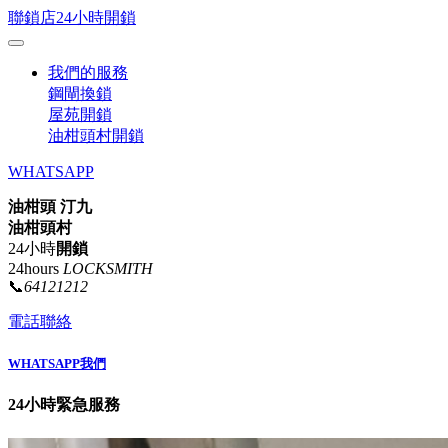
聯鎖店24小時開鎖
我們的服務
鋼閘換鎖
屋苑開鎖
油柑頭村開鎖
WHATSAPP
油柑頭 汀九
油柑頭村
24小時
開鎖
24hours
LOCKSMITH
📞
64121212
電話聯絡
WHATSAPP我們
24小時緊急服務