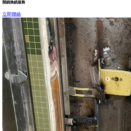
開鎖換鎖服務
立即聯絡