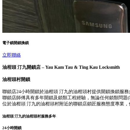
電子鎖開鎖換鎖
立即聯絡
油柑頭 汀九開鎖店 – Yau Kam Tau & Ting Kau Locksmith
油柑頭村開鎖
聯鎖店24小時開鎖於油柑頭 汀九的油柑頭村提供開鎖換鎖服
聯鎖店師傅具有多年開鎖及鎖類工程經驗，無論任何鎖類問題(壞
位於油柑頭 汀九的油柑頭村附近的聯鎖店鎖匠服務態度專業
油柑頭 汀九的油柑頭村服務多年
24小時開鎖