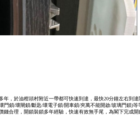
務多年，於油柑頭村附近一帶都可快速到達，最快20分鐘左右到
門鎖/壞閘鎖/斷匙/壞電子鎖/開車鎖/夾萬不能開啟/玻璃門鎖
，價錢合理，開鎖裝鎖多年經驗，快速有效無手尾，為閣下完成開