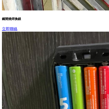
鐵閘燒焊換鎖
立即聯絡