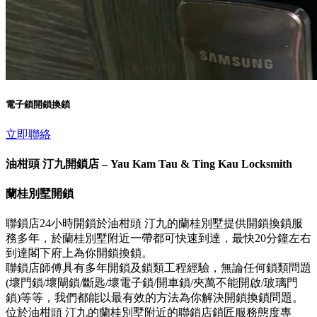
電子鎖開鎖換鎖
立即聯絡
油柑頭 汀九開鎖店 – Yau Kam Tau & Ting Kau Locksmith
蘭桂別墅開鎖
聯鎖店24小時開鎖於油柑頭 汀九的蘭桂別墅提供開鎖換鎖服
務多年，於蘭桂別墅附近一帶都可快速到達，最快20分鐘左右
到達閣下府上為你開鎖換鎖。
聯鎖店師傅具有多年開鎖及鎖類工程經驗，無論任何鎖類問題
(壞門鎖/壞閘鎖/斷匙/壞電子鎖/開車鎖/夾萬不能開啟/玻璃門
鎖)等等，我們都能以最有效的方法為你解決開鎖換鎖問題。
位於油柑頭 汀九的蘭桂別墅附近的聯鎖店鎖匠服務態度專