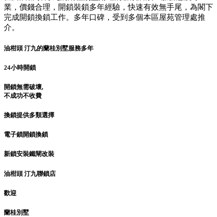
業，價錢合理，開鎖裝鎖多年經驗，快速有效無手尾，為閣下
完成開鎖換鎖工作。多年口碑，受到多個本區屋苑管理處推
介。
油柑頭 汀九的蘭桂別墅服務多年
24小時開鎖
開鎖無需破壞,
不成功不收費
換鎖提供多類選擇
電子鎖開鎖換鎖
新鎖安裝鐵閘改裝
油柑頭 汀九聯鎖店
歡迎
蘭桂別墅