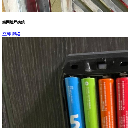
鐵閘燒焊換鎖
立即聯絡