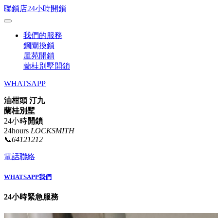
聯鎖店24小時開鎖
我們的服務
鋼閘換鎖
屋苑開鎖
蘭桂別墅開鎖
WHATSAPP
油柑頭 汀九
蘭桂別墅
24小時
開鎖
24hours
LOCKSMITH
📞
64121212
電話聯絡
WHATSAPP我們
24小時緊急服務