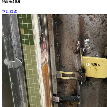
開鎖換鎖服務
立即聯絡