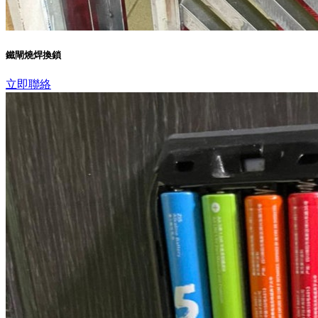
鐵閘燒焊換鎖
立即聯絡