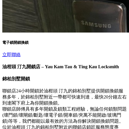
電子鎖開鎖換鎖
立即聯絡
油柑頭 汀九開鎖店 – Yau Kam Tau & Ting Kau Locksmith
錦柏別墅開鎖
聯鎖店24小時開鎖於油柑頭 汀九的錦柏別墅提供開鎖換鎖服
務多年，於錦柏別墅附近一帶都可快速到達，最快20分鐘左右
到達閣下府上為你開鎖換鎖。
聯鎖店師傅具有多年開鎖及鎖類工程經驗，無論任何鎖類問題
(壞門鎖/壞閘鎖/斷匙/壞電子鎖/開車鎖/夾萬不能開啟/玻璃門
鎖)等等，我們都能以最有效的方法為你解決開鎖換鎖問題。
位於油柑頭 汀九的錦柏別墅附近的聯鎖店鎖匠服務態度專