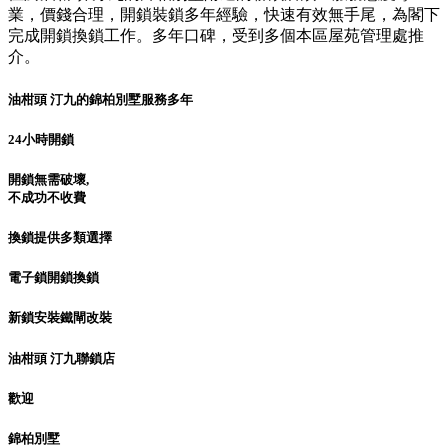
業，價錢合理，開鎖裝鎖多年經驗，快速有效無手尾，為閣下
完成開鎖換鎖工作。多年口碑，受到多個本區屋苑管理處推
介。
油柑頭 汀九的錦柏別墅服務多年
24小時開鎖
開鎖無需破壞,
不成功不收費
換鎖提供多類選擇
電子鎖開鎖換鎖
新鎖安裝鐵閘改裝
油柑頭 汀九聯鎖店
歡迎
錦柏別墅