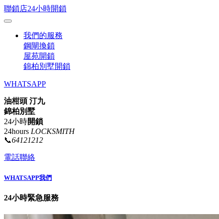
聯鎖店24小時開鎖
我們的服務
鋼閘換鎖
屋苑開鎖
錦柏別墅開鎖
WHATSAPP
油柑頭 汀九
錦柏別墅
24小時
開鎖
24hours
LOCKSMITH
📞
64121212
電話聯絡
WHATSAPP我們
24小時緊急服務