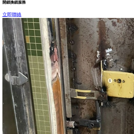
開鎖換鎖服務
立即聯絡