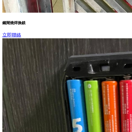
鐵閘燒焊換鎖
立即聯絡