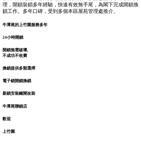
理，開鎖裝鎖多年經驗，快速有效無手尾，為閣下完成開鎖換
鎖工作。多年口碑，受到多個本區屋苑管理處推介。
牛潭尾的上竹園服務多年
24小時開鎖
開鎖無需破壞,
不成功不收費
換鎖提供多類選擇
電子鎖開鎖換鎖
新鎖安裝鐵閘改裝
牛潭尾聯鎖店
歡迎
上竹園