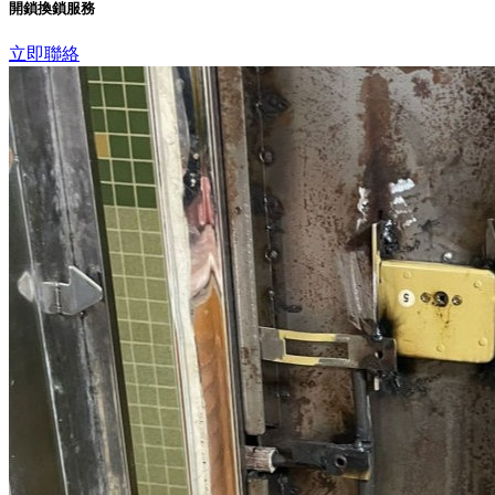
開鎖換鎖服務
立即聯絡