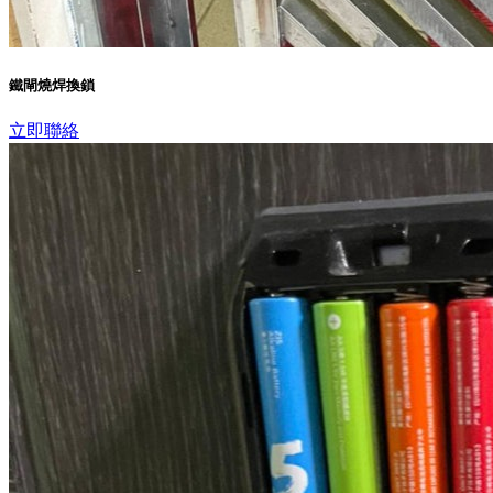
鐵閘燒焊換鎖
立即聯絡