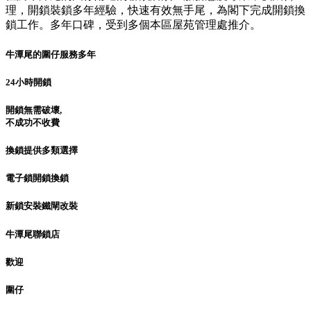
理，開鎖裝鎖多年經驗，快速有效無手尾，為閣下完成開鎖換
鎖工作。多年口碑，受到多個本區屋苑管理處推介。
牛潭尾的圍仔服務多年
24小時開鎖
開鎖無需破壞,
不成功不收費
換鎖提供多類選擇
電子鎖開鎖換鎖
新鎖安裝鐵閘改裝
牛潭尾聯鎖店
歡迎
圍仔