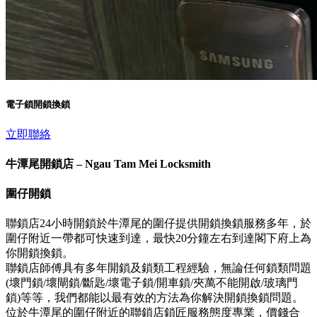
電子鎖開鎖換鎖
立即聯絡
牛潭尾開鎖店 – Ngau Tam Mei Locksmith
圍仔開鎖
聯鎖店24小時開鎖於牛潭尾的圍仔提供開鎖換鎖服務多年，於
圍仔附近一帶都可快速到達，最快20分鐘左右到達閣下府上為
你開鎖換鎖。
聯鎖店師傅具有多年開鎖及鎖類工程經驗，無論任何鎖類問題
(壞門鎖/壞閘鎖/斷匙/壞電子鎖/開車鎖/夾萬不能開啟/玻璃門
鎖)等等，我們都能以最有效的方法為你解決開鎖換鎖問題。
位於牛潭尾的圍仔附近的聯鎖店鎖匠服務態度專業，價錢合