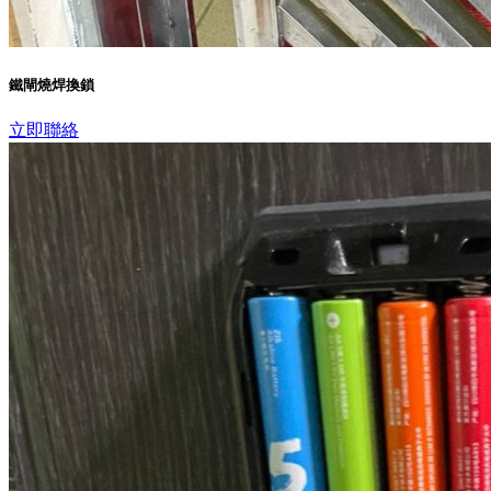
鐵閘燒焊換鎖
立即聯絡