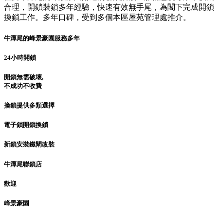
合理，開鎖裝鎖多年經驗，快速有效無手尾，為閣下完成開鎖
換鎖工作。多年口碑，受到多個本區屋苑管理處推介。
牛潭尾的峰景豪園服務多年
24小時開鎖
開鎖無需破壞,
不成功不收費
換鎖提供多類選擇
電子鎖開鎖換鎖
新鎖安裝鐵閘改裝
牛潭尾聯鎖店
歡迎
峰景豪園