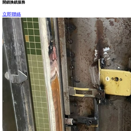
開鎖換鎖服務
立即聯絡