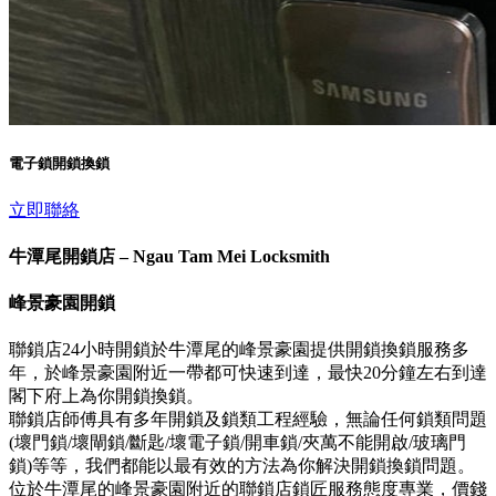
電子鎖開鎖換鎖
立即聯絡
牛潭尾開鎖店 – Ngau Tam Mei Locksmith
峰景豪園開鎖
聯鎖店24小時開鎖於牛潭尾的峰景豪園提供開鎖換鎖服務多
年，於峰景豪園附近一帶都可快速到達，最快20分鐘左右到達
閣下府上為你開鎖換鎖。
聯鎖店師傅具有多年開鎖及鎖類工程經驗，無論任何鎖類問題
(壞門鎖/壞閘鎖/斷匙/壞電子鎖/開車鎖/夾萬不能開啟/玻璃門
鎖)等等，我們都能以最有效的方法為你解決開鎖換鎖問題。
位於牛潭尾的峰景豪園附近的聯鎖店鎖匠服務態度專業，價錢