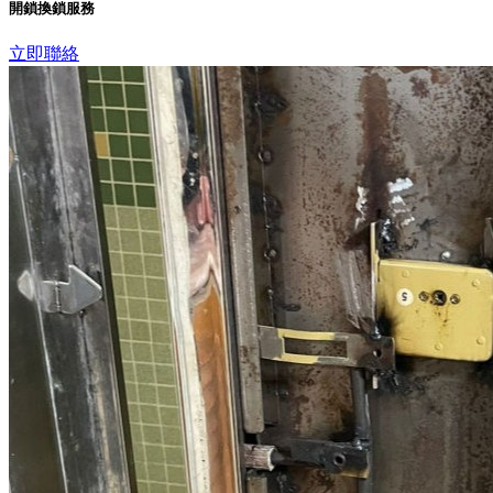
開鎖換鎖服務
立即聯絡