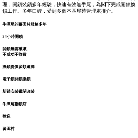
理，開鎖裝鎖多年經驗，快速有效無手尾，為閣下完成開鎖換
鎖工作。多年口碑，受到多個本區屋苑管理處推介。
牛潭尾的蕃田村服務多年
24小時開鎖
開鎖無需破壞,
不成功不收費
換鎖提供多類選擇
電子鎖開鎖換鎖
新鎖安裝鐵閘改裝
牛潭尾聯鎖店
歡迎
蕃田村