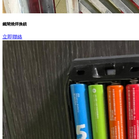
鐵閘燒焊換鎖
立即聯絡