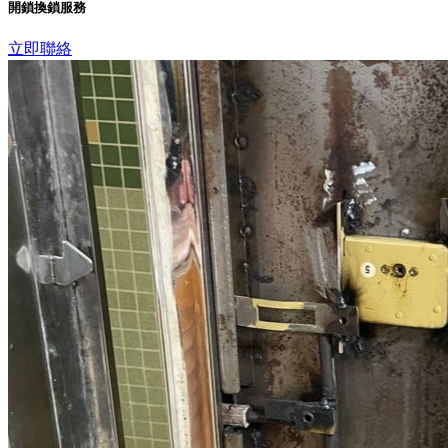
開鎖換鎖服務
立即聯絡