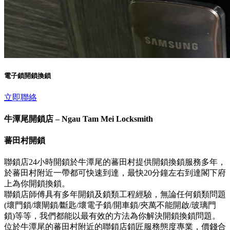
電子鎖開鎖換鎖
立即聯絡
牛潭尾開鎖店 – Ngau Tam Mei Locksmith
蕃田村開鎖
聯鎖店24小時開鎖於牛潭尾的蕃田村提供開鎖換鎖服務多年，
於蕃田村附近一帶都可快速到達，最快20分鐘左右到達閣下府
上為你開鎖換鎖。
聯鎖店師傅具有多年開鎖及鎖類工程經驗，無論任何鎖類問題
(壞門鎖/壞閘鎖/斷匙/壞電子鎖/開車鎖/夾萬不能開啟/玻璃門
鎖)等等，我們都能以最有效的方法為你解決開鎖換鎖問題。
位於牛潭尾的蕃田村附近的聯鎖店鎖匠服務態度專業，價錢合