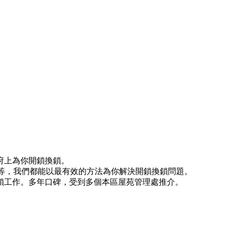
府上為你開鎖換鎖。
)等等，我們都能以最有效的方法為你解決開鎖換鎖問題。
鎖工作。多年口碑，受到多個本區屋苑管理處推介。