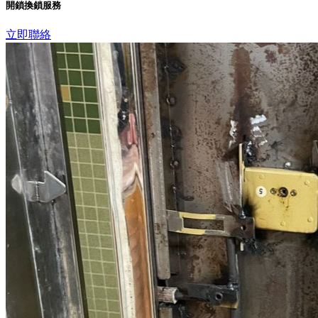
開鎖換鎖服務
立即聯絡