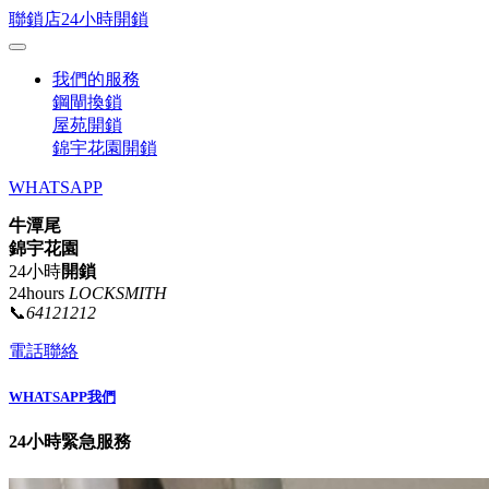
聯鎖店24小時開鎖
我們的服務
鋼閘換鎖
屋苑開鎖
錦宇花園開鎖
WHATSAPP
牛潭尾
錦宇花園
24小時
開鎖
24hours
LOCKSMITH
📞
64121212
電話聯絡
WHATSAPP我們
24小時緊急服務