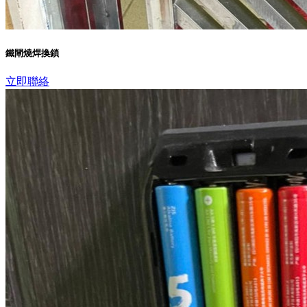
鐵閘燒焊換鎖
立即聯絡