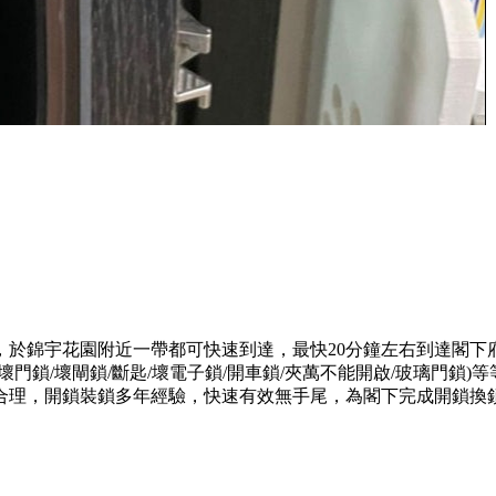
，於錦宇花園附近一帶都可快速到達，最快20分鐘左右到達閣下
門鎖/壞閘鎖/斷匙/壞電子鎖/開車鎖/夾萬不能開啟/玻璃門鎖
合理，開鎖裝鎖多年經驗，快速有效無手尾，為閣下完成開鎖換