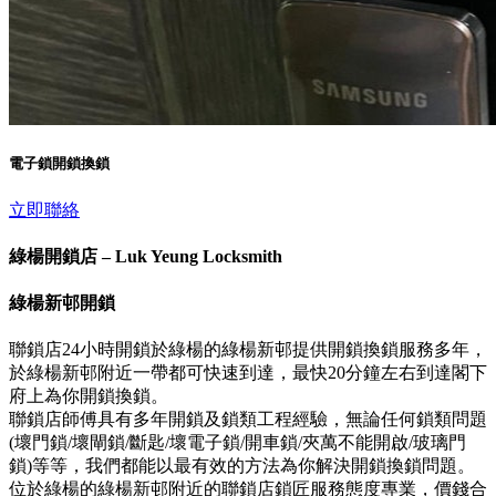
電子鎖開鎖換鎖
立即聯絡
綠楊開鎖店 – Luk Yeung Locksmith
綠楊新邨開鎖
聯鎖店24小時開鎖於綠楊的綠楊新邨提供開鎖換鎖服務多年，
於綠楊新邨附近一帶都可快速到達，最快20分鐘左右到達閣下
府上為你開鎖換鎖。
聯鎖店師傅具有多年開鎖及鎖類工程經驗，無論任何鎖類問題
(壞門鎖/壞閘鎖/斷匙/壞電子鎖/開車鎖/夾萬不能開啟/玻璃門
鎖)等等，我們都能以最有效的方法為你解決開鎖換鎖問題。
位於綠楊的綠楊新邨附近的聯鎖店鎖匠服務態度專業，價錢合