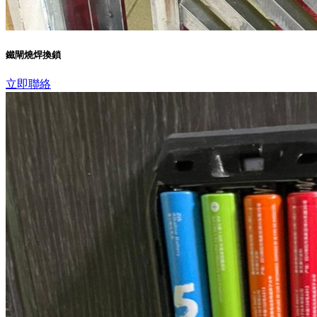
鐵閘燒焊換鎖
立即聯絡