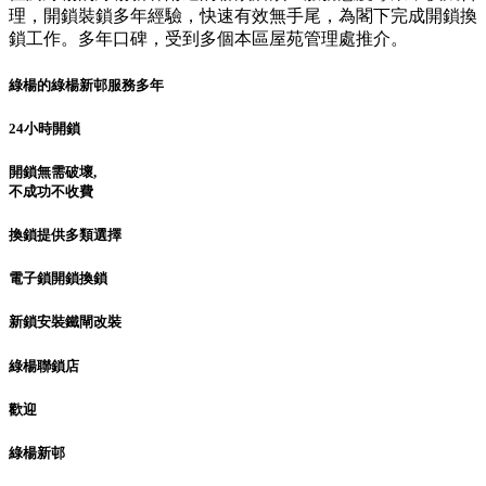
理，開鎖裝鎖多年經驗，快速有效無手尾，為閣下完成開鎖換
鎖工作。多年口碑，受到多個本區屋苑管理處推介。
綠楊的綠楊新邨服務多年
24小時開鎖
開鎖無需破壞,
不成功不收費
換鎖提供多類選擇
電子鎖開鎖換鎖
新鎖安裝鐵閘改裝
綠楊聯鎖店
歡迎
綠楊新邨