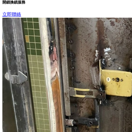
開鎖換鎖服務
立即聯絡