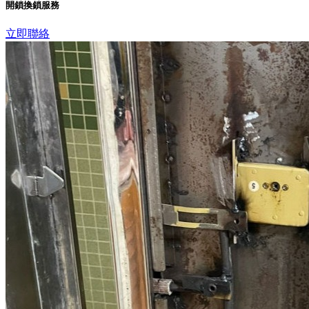
開鎖換鎖服務
立即聯絡