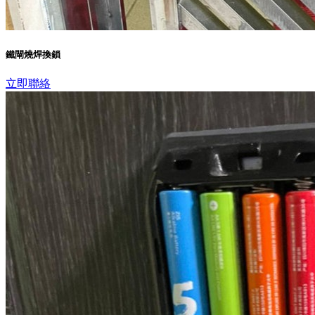
鐵閘燒焊換鎖
立即聯絡