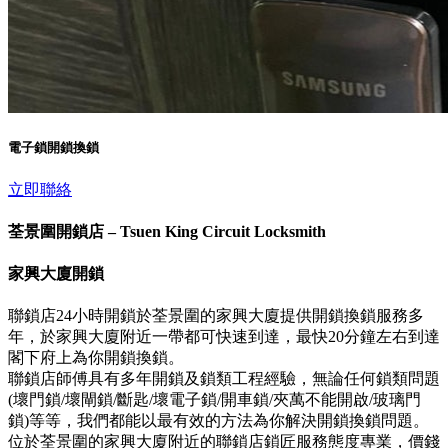
電子鎖開鎖換鎖
立即聯絡
荃景圍開鎖店 – Tsuen King Circuit Locksmith
家興大廈開鎖
聯鎖店24小時開鎖於荃景圍的家興大廈提供開鎖換鎖服務多
年，於家興大廈附近一帶都可快速到達，最快20分鐘左右到達
閣下府上為你開鎖換鎖。
聯鎖店師傅具有多年開鎖及鎖類工程經驗，無論任何鎖類問題
(壞門鎖/壞閘鎖/斷匙/壞電子鎖/開車鎖/夾萬不能開啟/玻璃門
鎖)等等，我們都能以最有效的方法為你解決開鎖換鎖問題。
位於荃景圍的家興大廈附近的聯鎖店鎖匠服務態度專業，價錢