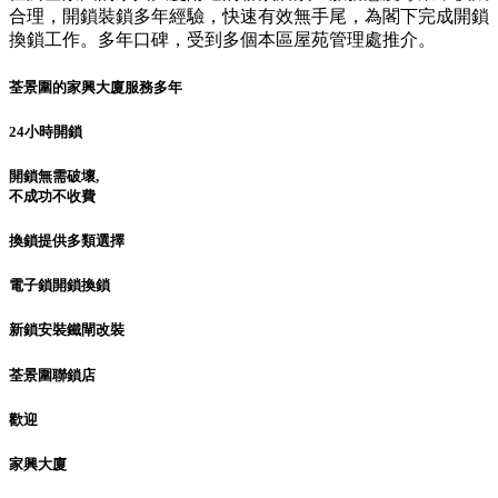
合理，開鎖裝鎖多年經驗，快速有效無手尾，為閣下完成開鎖
換鎖工作。多年口碑，受到多個本區屋苑管理處推介。
荃景圍的家興大廈服務多年
24小時開鎖
開鎖無需破壞,
不成功不收費
換鎖提供多類選擇
電子鎖開鎖換鎖
新鎖安裝鐵閘改裝
荃景圍聯鎖店
歡迎
家興大廈