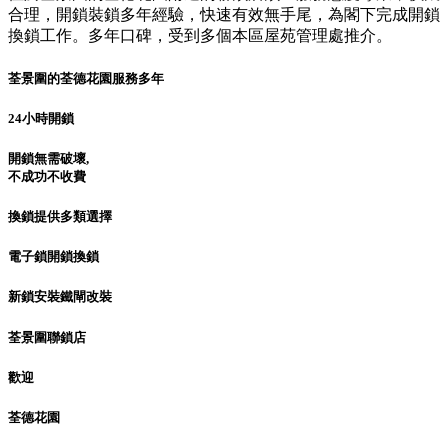
合理，開鎖裝鎖多年經驗，快速有效無手尾，為閣下完成開鎖
換鎖工作。多年口碑，受到多個本區屋苑管理處推介。
荃景圍的荃德花園服務多年
24小時開鎖
開鎖無需破壞,
不成功不收費
換鎖提供多類選擇
電子鎖開鎖換鎖
新鎖安裝鐵閘改裝
荃景圍聯鎖店
歡迎
荃德花園