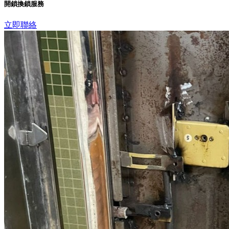
開鎖換鎖服務
立即聯絡