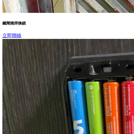
鐵閘燒焊換鎖
立即聯絡