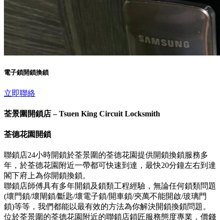
電子鎖開鎖換鎖
立即聯絡
荃景圍開鎖店 – Tsuen King Circuit Locksmith
荃德花園開鎖
聯鎖店24小時開鎖於荃景圍的荃德花園提供開鎖換鎖服務多
年，於荃德花園附近一帶都可快速到達，最快20分鐘左右到達
閣下府上為你開鎖換鎖。
聯鎖店師傅具有多年開鎖及鎖類工程經驗，無論任何鎖類問題
(壞門鎖/壞閘鎖/斷匙/壞電子鎖/開車鎖/夾萬不能開啟/玻璃門
鎖)等等，我們都能以最有效的方法為你解決開鎖換鎖問題。
位於荃景圍的荃德花園附近的聯鎖店鎖匠服務態度專業，價錢