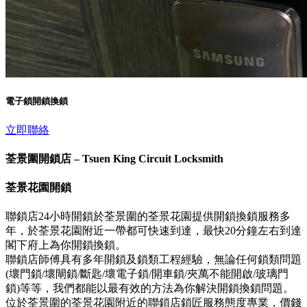
電子鎖開鎖換鎖
立即聯絡
荃景圍開鎖店 – Tsuen King Circuit Locksmith
荃景花園開鎖
聯鎖店24小時開鎖於荃景圍的荃景花園提供開鎖換鎖服務多
年，於荃景花園附近一帶都可快速到達，最快20分鐘左右到達
閣下府上為你開鎖換鎖。
聯鎖店師傅具有多年開鎖及鎖類工程經驗，無論任何鎖類問題
(壞門鎖/壞閘鎖/斷匙/壞電子鎖/開車鎖/夾萬不能開啟/玻璃門
鎖)等等，我們都能以最有效的方法為你解決開鎖換鎖問題。
位於荃景圍的荃景花園附近的聯鎖店鎖匠服務態度專業，價錢