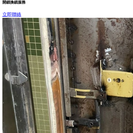
開鎖換鎖服務
立即聯絡