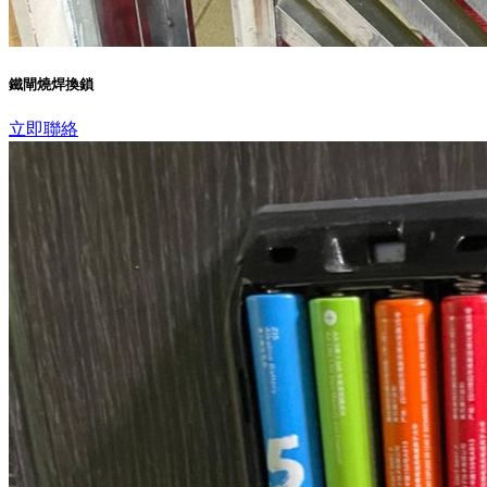
鐵閘燒焊換鎖
立即聯絡