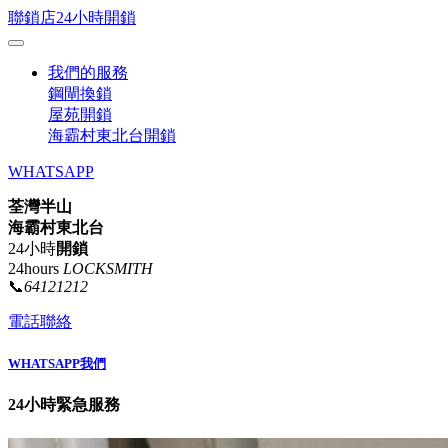
聯鎖店24小時開鎖
我們的服務
鋼閘換鎖
屋苑開鎖
海霸村東北台開鎖
WHATSAPP
荃灣半山
海霸村東北台
24小時
開鎖
24hours
LOCKSMITH
📞
64121212
電話聯絡
WHATSAPP我們
24小時緊急服務