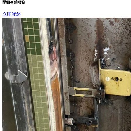
開鎖換鎖服務
立即聯絡