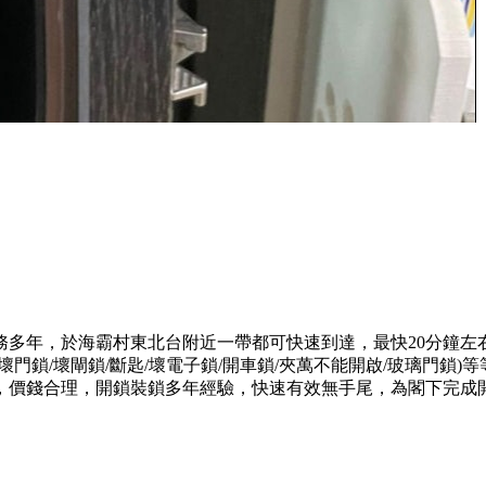
務多年，於海霸村東北台附近一帶都可快速到達，最快20分鐘左
門鎖/壞閘鎖/斷匙/壞電子鎖/開車鎖/夾萬不能開啟/玻璃門鎖
，價錢合理，開鎖裝鎖多年經驗，快速有效無手尾，為閣下完成