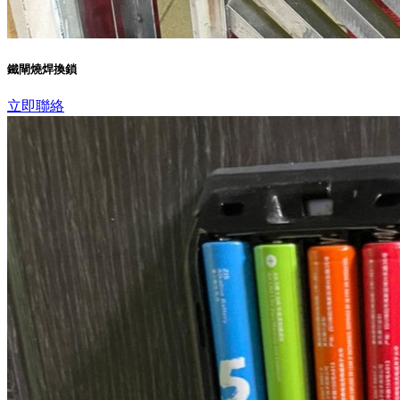
鐵閘燒焊換鎖
立即聯絡