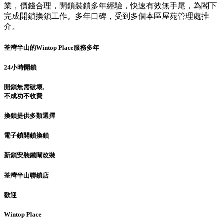
業，價錢合理，開鎖裝鎖多年經驗，快速有效無手尾，為閣下
完成開鎖換鎖工作。多年口碑，受到多個本區屋苑管理處推
介。
荃灣半山的Wintop Place服務多年
24小時開鎖
開鎖無需破壞,
不成功不收費
換鎖提供多類選擇
電子鎖開鎖換鎖
新鎖安裝鐵閘改裝
荃灣半山聯鎖店
歡迎
Wintop Place