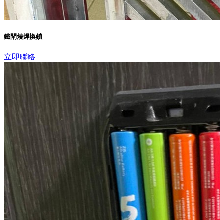
鐵閘燒焊換鎖
立即聯絡