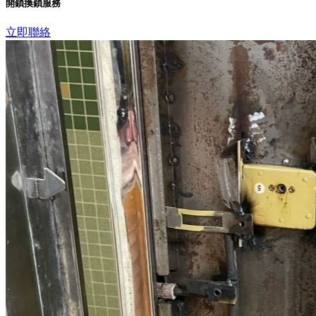
開鎖換鎖服務
立即聯絡