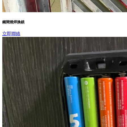
鐵閘燒焊換鎖
立即聯絡