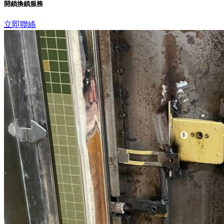
開鎖換鎖服務
立即聯絡