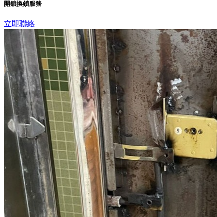
開鎖換鎖服務
立即聯絡