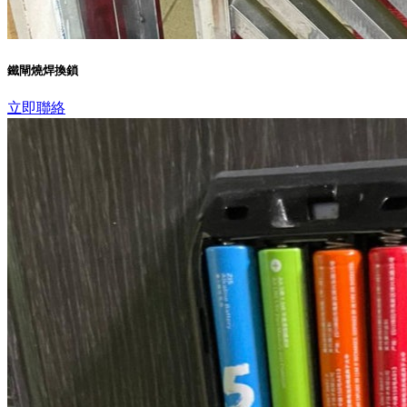
鐵閘燒焊換鎖
立即聯絡