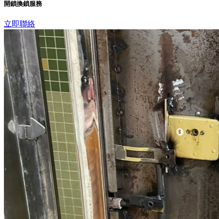
開鎖換鎖服務
立即聯絡