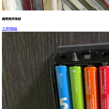
鐵閘燒焊換鎖
立即聯絡