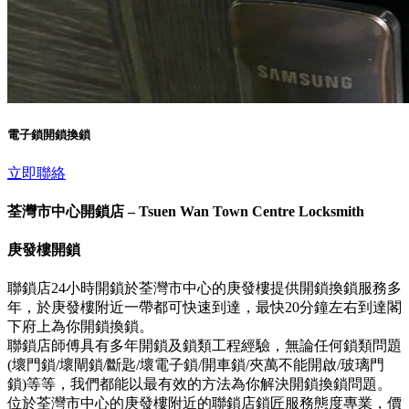
電子鎖開鎖換鎖
立即聯絡
荃灣市中心開鎖店 – Tsuen Wan Town Centre Locksmith
庚發樓開鎖
聯鎖店24小時開鎖於荃灣市中心的庚發樓提供開鎖換鎖服務多
年，於庚發樓附近一帶都可快速到達，最快20分鐘左右到達閣
下府上為你開鎖換鎖。
聯鎖店師傅具有多年開鎖及鎖類工程經驗，無論任何鎖類問題
(壞門鎖/壞閘鎖/斷匙/壞電子鎖/開車鎖/夾萬不能開啟/玻璃門
鎖)等等，我們都能以最有效的方法為你解決開鎖換鎖問題。
位於荃灣市中心的庚發樓附近的聯鎖店鎖匠服務態度專業，價