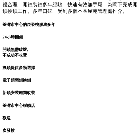
錢合理，開鎖裝鎖多年經驗，快速有效無手尾，為閣下完成開
鎖換鎖工作。多年口碑，受到多個本區屋苑管理處推介。
荃灣市中心的庚發樓服務多年
24小時開鎖
開鎖無需破壞,
不成功不收費
換鎖提供多類選擇
電子鎖開鎖換鎖
新鎖安裝鐵閘改裝
荃灣市中心聯鎖店
歡迎
庚發樓