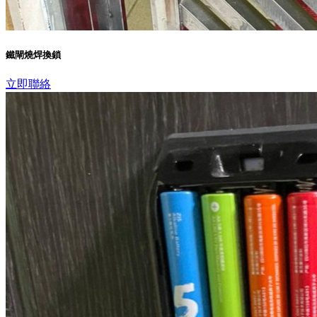
鐵閘燒焊換鎖
立即聯絡