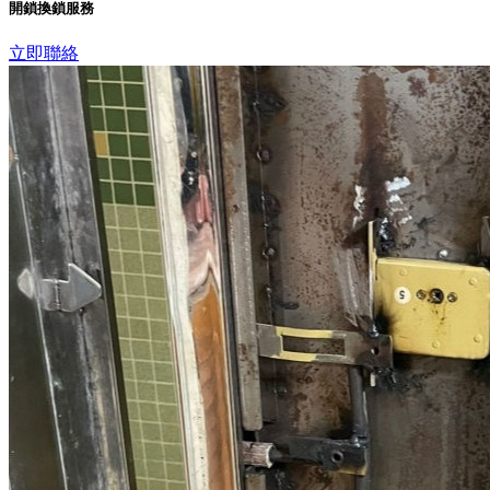
開鎖換鎖服務
立即聯絡