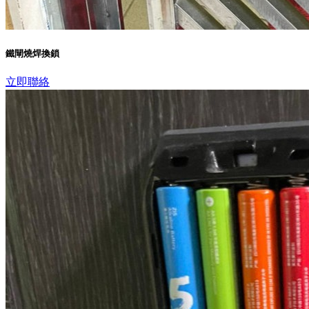
鐵閘燒焊換鎖
立即聯絡