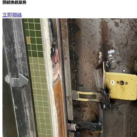
開鎖換鎖服務
立即聯絡