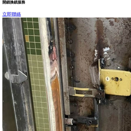
開鎖換鎖服務
立即聯絡