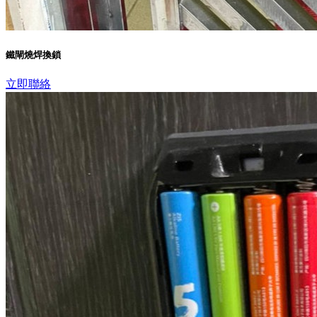
鐵閘燒焊換鎖
立即聯絡