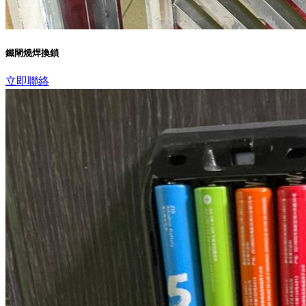
鐵閘燒焊換鎖
立即聯絡