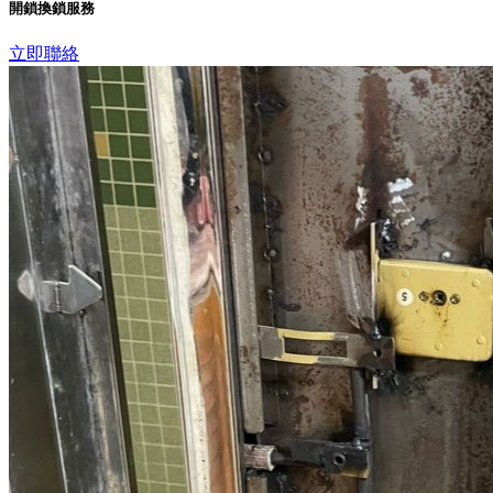
開鎖換鎖服務
立即聯絡