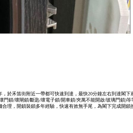
年，於禾笛街附近一帶都可快速到達，最快20分鐘左右到達閣下
門鎖/壞閘鎖/斷匙/壞電子鎖/開車鎖/夾萬不能開啟/玻璃門鎖
錢合理，開鎖裝鎖多年經驗，快速有效無手尾，為閣下完成開鎖