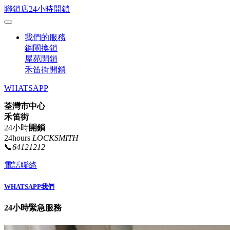
聯鎖店24小時開鎖
我們的服務
鋼閘換鎖
屋苑開鎖
禾笛街開鎖
WHATSAPP
荃灣市中心
禾笛街
24小時
開鎖
24hours
LOCKSMITH
📞
64121212
電話聯絡
WHATSAPP我們
24小時緊急服務