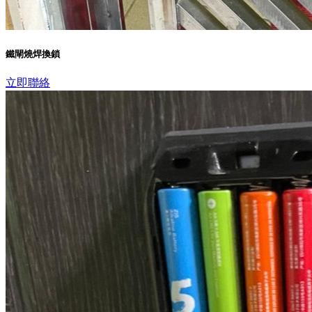
鐵閘燒焊換鎖
立即聯絡