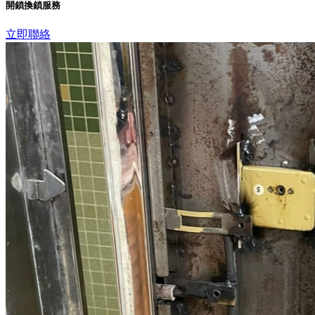
開鎖換鎖服務
立即聯絡