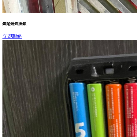
鐵閘燒焊換鎖
立即聯絡