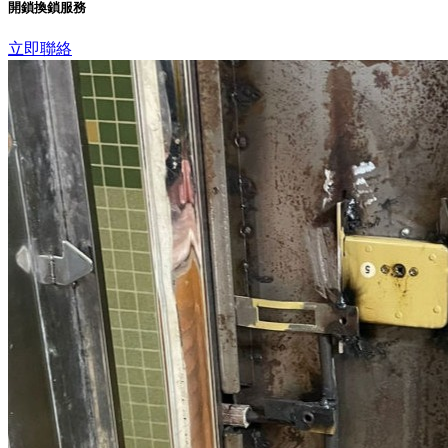
開鎖換鎖服務
立即聯絡