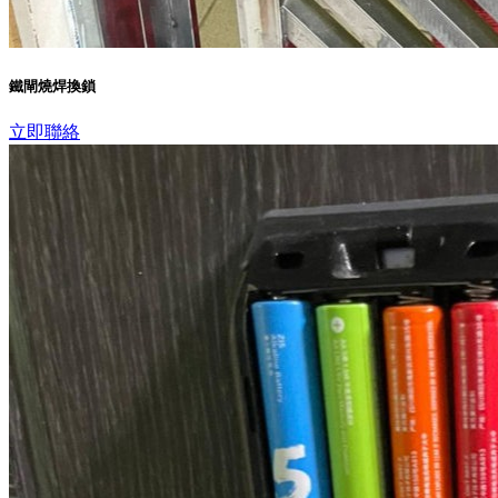
鐵閘燒焊換鎖
立即聯絡