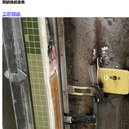
開鎖換鎖服務
立即聯絡