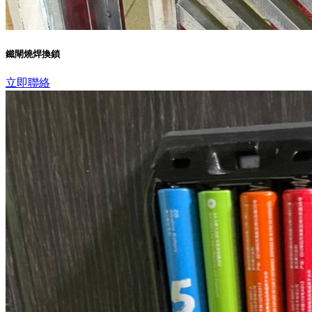
鐵閘燒焊換鎖
立即聯絡