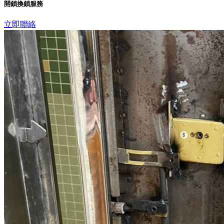
開鎖換鎖服務
立即聯絡