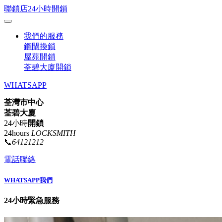
聯鎖店24小時開鎖
我們的服務
鋼閘換鎖
屋苑開鎖
荃碧大廈開鎖
WHATSAPP
荃灣市中心
荃碧大廈
24小時
開鎖
24hours
LOCKSMITH
📞
64121212
電話聯絡
WHATSAPP我們
24小時緊急服務