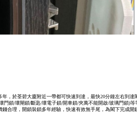
多年，於荃碧大廈附近一帶都可快速到達，最快20分鐘左右到達
門鎖/壞閘鎖/斷匙/壞電子鎖/開車鎖/夾萬不能開啟/玻璃門鎖
價錢合理，開鎖裝鎖多年經驗，快速有效無手尾，為閣下完成開