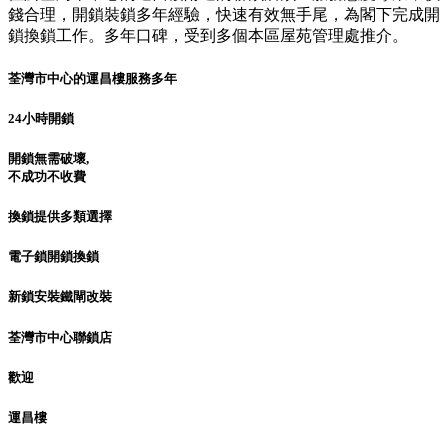
錢合理，開鎖裝鎖多年經驗，快速有效無手尾，為閣下完成開
鎖換鎖工作。多年口碑，受到多個本區屋苑管理處推介。
荃灣市中心的運昌樓服務多年
24小時開鎖
開鎖無需破壞,
不成功不收費
換鎖提供多類選擇
電子鎖開鎖換鎖
新鎖安裝鐵閘改裝
荃灣市中心聯鎖店
歡迎
運昌樓