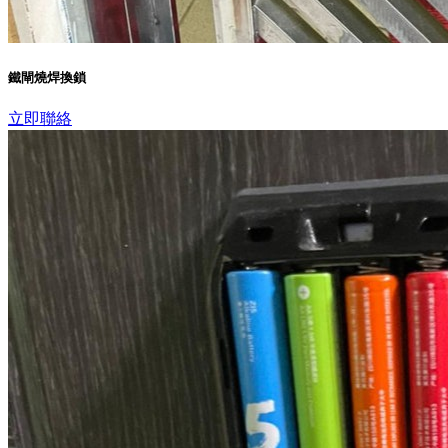
鐵閘燒焊換鎖
立即聯絡