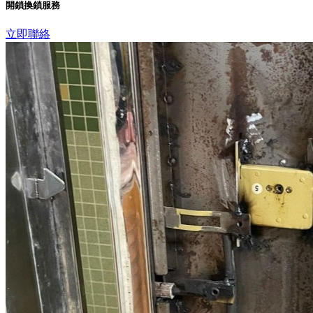
開鎖換鎖服務
立即聯絡